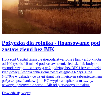
Pożyczka dla rolnika - finansowanie pod
zastaw ziemi bez BIK
Horyzont Capital finansuje gospodarstwa rolne i firmy agro kwotą
od 100 tys. do 10 mln zł pod zastaw ziemi, siedliska lub budynku
gospodarczego — z decyzją w 2 godziny, bez BIK i bez zdolności
kredytowej. Średnia cena ziemi rolnej osiągnęła 62 tys. zł/ha
(+170% w dekadę), co czyni grunt najsilniejszym zabezpieczeniem
pożyczki pozabankowej — HC wypłaca kapitał na maszyny,
nawozy i przetrwanie sezonu 24h od pierwszego kontaktu.
Dowiedz się więcej