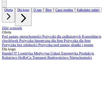
Oferta
Dla kogo
O nas
Blog
Case studies
Kalkulator spłaty
Złóż wniosek
Oferta
Pod zastaw nieruchomości
Pożyczki dla zadłużonych
Konsolidacja
chwilówek
Pożyczka hipoteczna dla firm
Pożyczka dla firm
Pożyczka bez zdolności
Pożyczka pod zastaw działki i gruntu
Dla kogo
Handel
IT
Logistyka
Medycyna
Usługi
Energetyka
Produkcja
Rolnictwo
HoReCa
Transport
Budownictwo
Nieruchomości