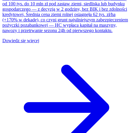
od 100 tys. do 10 mln zł pod zastaw ziemi, siedliska lub budynku
gospodarczego — z decyzją w 2 godziny, bez BIK i bez zdolności
kredytowej. Średnia cena ziemi rolnej osiągnęła 62 tys. zł/ha
(+170% w dekadę), co czyni grunt najsilniejszym zabezpieczeniem
pożyczki pozabankowej — HC wypłaca kapitał na maszyny,
nawozy i przetrwanie sezonu 24h od pierwszego kontaktu.
Dowiedz się więcej