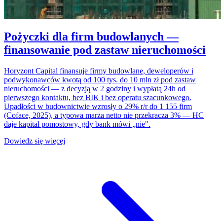
Pożyczki dla firm budowlanych —
finansowanie pod zastaw nieruchomości
Horyzont Capital finansuje firmy budowlane, deweloperów i
podwykonawców kwotą od 100 tys. do 10 mln zł pod zastaw
nieruchomości — z decyzją w 2 godziny i wypłatą 24h od
pierwszego kontaktu, bez BIK i bez operatu szacunkowego.
Upadłości w budownictwie wzrosły o 29% r/r do 1 155 firm
(Coface, 2025), a typowa marża netto nie przekracza 3% — HC
daje kapitał pomostowy, gdy bank mówi „nie".
Dowiedz się więcej