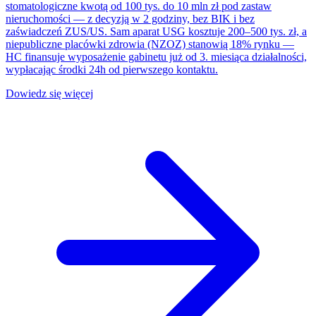
stomatologiczne kwotą od 100 tys. do 10 mln zł pod zastaw
nieruchomości — z decyzją w 2 godziny, bez BIK i bez
zaświadczeń ZUS/US. Sam aparat USG kosztuje 200–500 tys. zł, a
niepubliczne placówki zdrowia (NZOZ) stanowią 18% rynku —
HC finansuje wyposażenie gabinetu już od 3. miesiąca działalności,
wypłacając środki 24h od pierwszego kontaktu.
Dowiedz się więcej