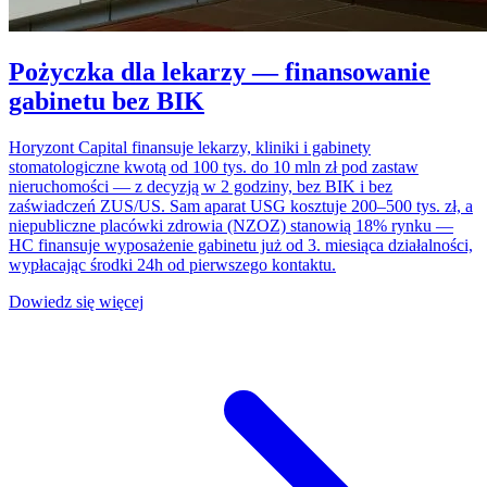
Pożyczka dla lekarzy — finansowanie
gabinetu bez BIK
Horyzont Capital finansuje lekarzy, kliniki i gabinety
stomatologiczne kwotą od 100 tys. do 10 mln zł pod zastaw
nieruchomości — z decyzją w 2 godziny, bez BIK i bez
zaświadczeń ZUS/US. Sam aparat USG kosztuje 200–500 tys. zł, a
niepubliczne placówki zdrowia (NZOZ) stanowią 18% rynku —
HC finansuje wyposażenie gabinetu już od 3. miesiąca działalności,
wypłacając środki 24h od pierwszego kontaktu.
Dowiedz się więcej