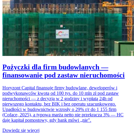
Pożyczki dla firm budowlanych —
finansowanie pod zastaw nieruchomości
Horyzont Capital finansuje firmy budowlane, deweloperów i
podwykonawców kwotą od 100 tys. do 10 mln zł pod zastaw
nieruchomości — z decyzją w 2 godziny i wypłatą 24h od
pierwszego kontaktu, bez BIK i bez operatu szacunkowego.
Upadłości w budownictwie wzrosły o 29% r/r do 1 155 firm
(Coface, 2025), a typowa marża netto nie przekracza 3% — HC
daje kapitał pomostowy, gdy bank mówi „nie".
Dowiedz się więcej