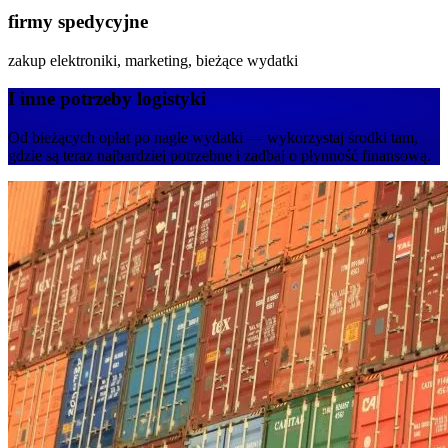
firmy spedycyjne
zakup elektroniki, marketing, bieżące wydatki
I inne potrzeby logistyki
Od bieżących opłat po nagłe wydatki — wykorzystaj środki tam,
gdzie są teraz najbardziej potrzebne i zadbaj o płynność finansową.