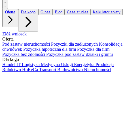
Oferta
Dla kogo
O nas
Blog
Case studies
Kalkulator spłaty
Złóż wniosek
Oferta
Pod zastaw nieruchomości
Pożyczki dla zadłużonych
Konsolidacja
chwilówek
Pożyczka hipoteczna dla firm
Pożyczka dla firm
Pożyczka bez zdolności
Pożyczka pod zastaw działki i gruntu
Dla kogo
Handel
IT
Logistyka
Medycyna
Usługi
Energetyka
Produkcja
Rolnictwo
HoReCa
Transport
Budownictwo
Nieruchomości