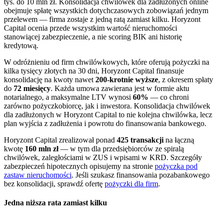
tys. do 10 mln zł. Konsolidacja chwilówek dla zadłużonych online
obejmuje spłatę wszystkich dotychczasowych zobowiązań jednym
przelewem — firma zostaje z jedną ratą zamiast kilku. Horyzont
Capital ocenia przede wszystkim wartość nieruchomości
stanowiącej zabezpieczenie, a nie scoring BIK ani historię
kredytową.
W odróżnieniu od firm chwilówkowych, które oferują pożyczki na
kilka tysięcy złotych na 30 dni, Horyzont Capital finansuje
konsolidację na kwoty nawet
200-krotnie wyższe
, z okresem spłaty
do
72 miesięcy
. Każda umowa zawierana jest w formie aktu
notarialnego, a maksymalne LTV wynosi
60%
— co chroni
zarówno pożyczkobiorcę, jak i inwestora. Konsolidacja chwilówek
dla zadłużonych w Horyzont Capital to nie kolejna chwilówka, lecz
plan wyjścia z zadłużenia i powrotu do finansowania bankowego.
Horyzont Capital zrealizował ponad
425 transakcji
na łączną
kwotę
160 mln zł
— w tym dla przedsiębiorców ze spiralą
chwilówek, zaległościami w ZUS i wpisami w KRD. Szczegóły
zabezpieczeń hipotecznych opisujemy na stronie
pożyczka pod
zastaw nieruchomości
. Jeśli szukasz finansowania pozabankowego
bez konsolidacji, sprawdź ofertę
pożyczki dla firm
.
Jedna niższa rata zamiast kilku