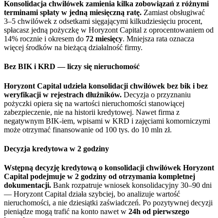
Konsolidacja chwilówek zamienia kilka zobowiązań z różnymi
terminami spłaty w jedną miesięczną ratę.
Zamiast obsługiwać
3–5 chwilówek z odsetkami sięgającymi kilkudziesięciu procent,
spłacasz jedną pożyczkę w Horyzont Capital z oprocentowaniem od
14% rocznie i okresem do
72 miesięcy
. Mniejsza rata oznacza
więcej środków na bieżącą działalność firmy.
Bez BIK i KRD — liczy się nieruchomość
Horyzont Capital udziela konsolidacji chwilówek bez bik i bez
weryfikacji w rejestrach dłużników.
Decyzja o przyznaniu
pożyczki opiera się na wartości nieruchomości stanowiącej
zabezpieczenie, nie na historii kredytowej. Nawet firma z
negatywnym BIK-iem, wpisami w KRD i zajęciami komorniczymi
może otrzymać finansowanie od 100 tys. do 10 mln zł.
Decyzja kredytowa w 2 godziny
Wstępną decyzję kredytową o konsolidacji chwilówek Horyzont
Capital podejmuje w 2 godziny od otrzymania kompletnej
dokumentacji.
Bank rozpatruje wniosek konsolidacyjny 30–90 dni
— Horyzont Capital działa szybciej, bo analizuje wartość
nieruchomości, a nie dziesiątki zaświadczeń. Po pozytywnej decyzji
pieniądze mogą trafić na konto nawet w
24h od pierwszego