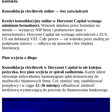
kontaktu
.
Konsolidacja chwilówek online — bez zaświadczeń
Kredyt konsolidacyjny online w Horyzont Capital wymaga
minimum formalności.
Wniosek składasz przez formularz na
stronie — wystarczy NIP firmy i podstawowe dane o
nieruchomości. Horyzont Capital nie wymaga zaświadczeń z ZUS,
US ani deklaracji VAT. Cały proces — od wniosku przez analizę po
podpisanie umowy — odbywa się sprawnie i bez zbędnej
biurokracji.
Plan wyjścia z długu
Konsolidacja chwilówek w Horyzont Capital to nie kolejna
pożyczka, lecz plan wyjścia ze spirali zadłużenia.
Każdy klient
otrzymuje indywidualny harmonogram spłat dostosowany do
możliwości finansowych firmy. Cel: obniżyć ratę, ustabilizować
przepływy i w ciągu
12–36 miesięcy
odbudować zdolność
kredytową wystarczającą do powrotu do finansowania bankowego.
Skonsoliduj chwilówki — jedna rata, jeden plan spłaty
Złóż wniosek online