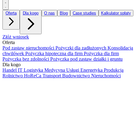
Oferta
Dla kogo
O nas
Blog
Case studies
Kalkulator spłaty
Złóż wniosek
Oferta
Pod zastaw nieruchomości
Pożyczki dla zadłużonych
Konsolidacja
chwilówek
Pożyczka hipoteczna dla firm
Pożyczka dla firm
Pożyczka bez zdolności
Pożyczka pod zastaw działki i gruntu
Dla kogo
Handel
IT
Logistyka
Medycyna
Usługi
Energetyka
Produkcja
Rolnictwo
HoReCa
Transport
Budownictwo
Nieruchomości