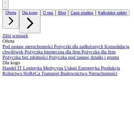
Oferta
Dla kogo
O nas
Blog
Case studies
Kalkulator spłaty
Złóż wniosek
Oferta
Pod zastaw nieruchomości
Pożyczki dla zadłużonych
Konsolidacja
chwilówek
Pożyczka hipoteczna dla firm
Pożyczka dla firm
Pożyczka bez zdolności
Pożyczka pod zastaw działki i gruntu
Dla kogo
Handel
IT
Logistyka
Medycyna
Usługi
Energetyka
Produkcja
Rolnictwo
HoReCa
Transport
Budownictwo
Nieruchomości