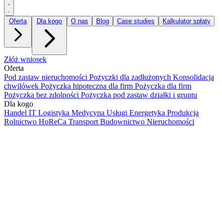
Oferta
Dla kogo
O nas
Blog
Case studies
Kalkulator spłaty
Złóż wniosek
Oferta
Pod zastaw nieruchomości
Pożyczki dla zadłużonych
Konsolidacja
chwilówek
Pożyczka hipoteczna dla firm
Pożyczka dla firm
Pożyczka bez zdolności
Pożyczka pod zastaw działki i gruntu
Dla kogo
Handel
IT
Logistyka
Medycyna
Usługi
Energetyka
Produkcja
Rolnictwo
HoReCa
Transport
Budownictwo
Nieruchomości