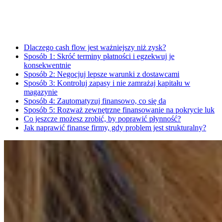
Dlaczego cash flow jest ważniejszy niż zysk?
Sposób 1: Skróć terminy płatności i egzekwuj je
konsekwentnie
Sposób 2: Negocjuj lepsze warunki z dostawcami
Sposób 3: Kontroluj zapasy i nie zamrażaj kapitału w
magazynie
Sposób 4: Zautomatyzuj finansowo, co się da
Sposób 5: Rozważ zewnętrzne finansowanie na pokrycie luk
Co jeszcze możesz zrobić, by poprawić płynność?
Jak naprawić finanse firmy, gdy problem jest strukturalny?