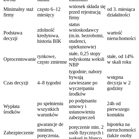
wniosek składa się
Minimalny staż
często 6–12
od 3. miesiąca
przed rejestracją
firmy
miesięcy
działalności
firmy
status
zdolność
wnioskodawcy
Podstawa
wartość
kredytowa,
(m.in. bezrobotni,
decyzji
nieruchomości
historia BIK
studenci,
opiekunowie)
stałe, 0,25 stopy
rynkowe,
stałe, od 14%
Oprocentowanie
redyskonta weksli
często zmienne
w skali roku
NBP
tygodnie; nabory
bywają
wstępna
Czas decyzji
4–8 tygodni
zawieszane po
decyzja w 2
wyczerpaniu
godziny
środków
po podpisaniu
po spełnieniu
24h od
Wypłata
umowy i
wszystkich
pierwszego
środków
ustanowieniu
warunków
kontaktu
zabezpieczeń
gwarancje de
hipoteka na
poręczenie min. 2
minimis,
nieruchomości
Zabezpieczenie
osób fizycznych i
poręczenia,
(także osoby
weksel in blanco