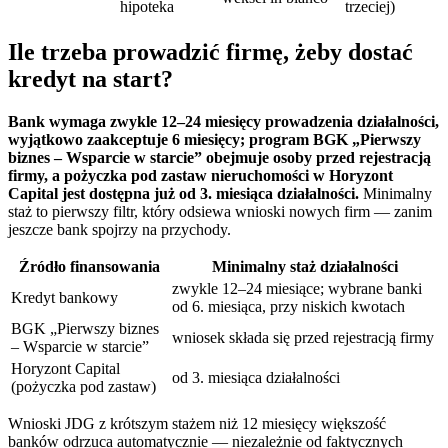
hipoteka
trzeciej)
Ile trzeba prowadzić firmę, żeby dostać
kredyt na start?
Bank wymaga zwykle 12–24 miesięcy prowadzenia działalności,
wyjątkowo zaakceptuje 6 miesięcy; program BGK „Pierwszy
biznes – Wsparcie w starcie” obejmuje osoby przed rejestracją
firmy, a pożyczka pod zastaw nieruchomości w Horyzont
Capital jest dostępna już od 3. miesiąca działalności.
Minimalny
staż to pierwszy filtr, który odsiewa wnioski nowych firm — zanim
jeszcze bank spojrzy na przychody.
Źródło finansowania
Minimalny staż działalności
zwykle 12–24 miesiące; wybrane banki
Kredyt bankowy
od 6. miesiąca, przy niskich kwotach
BGK „Pierwszy biznes
wniosek składa się przed rejestracją firmy
– Wsparcie w starcie”
Horyzont Capital
od 3. miesiąca działalności
(pożyczka pod zastaw)
Wnioski JDG z krótszym stażem niż 12 miesięcy większość
banków odrzuca automatycznie — niezależnie od faktycznych