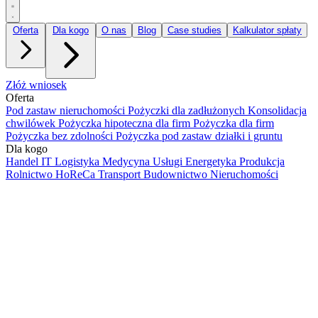
Oferta
Dla kogo
O nas
Blog
Case studies
Kalkulator spłaty
Złóż wniosek
Oferta
Pod zastaw nieruchomości
Pożyczki dla zadłużonych
Konsolidacja
chwilówek
Pożyczka hipoteczna dla firm
Pożyczka dla firm
Pożyczka bez zdolności
Pożyczka pod zastaw działki i gruntu
Dla kogo
Handel
IT
Logistyka
Medycyna
Usługi
Energetyka
Produkcja
Rolnictwo
HoReCa
Transport
Budownictwo
Nieruchomości