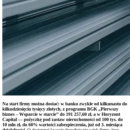
Na start firmy można dostać: w banku zwykle od kilkunastu do
kilkudziesięciu tysięcy złotych, z programu BGK „Pierwszy
biznes – Wsparcie w starcie” do 191 257,60 zł, a w Horyzont
Capital — pożyczkę pod zastaw nieruchomości od 100 tys. do
10 mln zł, do 60% wartości zabezpieczenia, już od 3. miesiąca
działalności.
O dostępnej kwocie decyduje nie wiek firmy, lecz