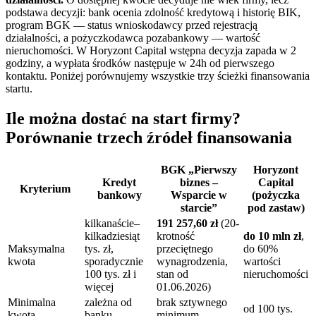
podstawa decyzji: bank ocenia zdolność kredytową i historię BIK,
program BGK — status wnioskodawcy przed rejestracją
działalności, a pożyczkodawca pozabankowy — wartość
nieruchomości. W Horyzont Capital wstępna decyzja zapada w 2
godziny, a wypłata środków następuje w 24h od pierwszego
kontaktu. Poniżej porównujemy wszystkie trzy ścieżki finansowania
startu.
Ile można dostać na start firmy?
Porównanie trzech źródeł finansowania
BGK „Pierwszy
Horyzont
Kredyt
biznes –
Capital
Kryterium
bankowy
Wsparcie w
(pożyczka
starcie”
pod zastaw)
kilkanaście–
191 257,60 zł
(20-
kilkadziesiąt
krotność
do 10 mln zł
,
Maksymalna
tys. zł,
przeciętnego
do 60%
kwota
sporadycznie
wynagrodzenia,
wartości
100 tys. zł i
stan od
nieruchomości
więcej
01.06.2026)
Minimalna
zależna od
brak sztywnego
od 100 tys.
kwota
banku
minimum