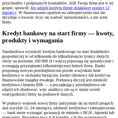
przychodów i podpisanych kontraktów. Jeśli Twoja firma jest w tej
grupie, sprawdź,
kto udzieli kredytu firmie działającej poniżej 12
miesięcy
. W finansowaniu opartym na zabezpieczeniu staż nie
decyduje o kwocie: liczy się wartość nieruchomości, a nie wiek
firmy.
Kredyt bankowy na start firmy — kwoty,
produkty i wymagania
Standardowa wysokość kredytu bankowego na start działalności
gospodarczej to od kilkunastu do kilkudziesięciu tysięcy złotych;
oferty na poziomie 100 000 zł i więcej pojawiają się sporadycznie i
wymagają przynajmniej kilkumiesięcznej historii firmy. Banki
proponują nowym przedsiębiorcom przede wszystkim limit
kredytowy w rachunku bieżącym, kredyt obrotowy lub kredyt na
finansowanie majątku trwałego. Podstawą decyzji jest zdolność
kredytowa i historia BIK — a początkujący przedsiębiorca nie
zdążył ich zbudować, więc analitycy nie są w stanie ocenić
wiarygodności firmy na podstawie danych.
W praktyce wniosek nowej firmy zatrzymuje się na trzech progach:
staż (zwykle 12–24 miesiące), zdolność kredytowa i zabezpieczenia
— bank może wymagać gwarancji de minimis z BGK, hipoteki lub
poręczenia. Procedura trwa 4–8 tygodni, a liczba wymaganych