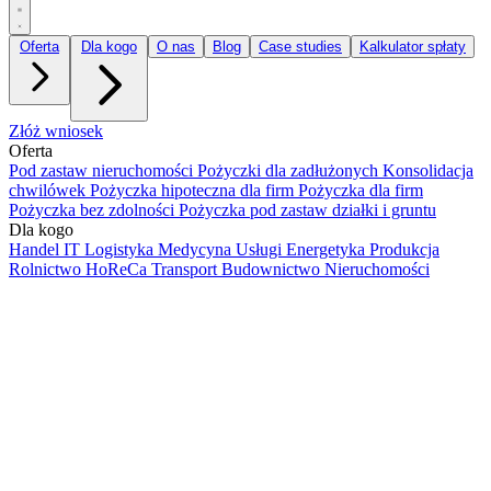
Oferta
Dla kogo
O nas
Blog
Case studies
Kalkulator spłaty
Złóż wniosek
Oferta
Pod zastaw nieruchomości
Pożyczki dla zadłużonych
Konsolidacja
chwilówek
Pożyczka hipoteczna dla firm
Pożyczka dla firm
Pożyczka bez zdolności
Pożyczka pod zastaw działki i gruntu
Dla kogo
Handel
IT
Logistyka
Medycyna
Usługi
Energetyka
Produkcja
Rolnictwo
HoReCa
Transport
Budownictwo
Nieruchomości